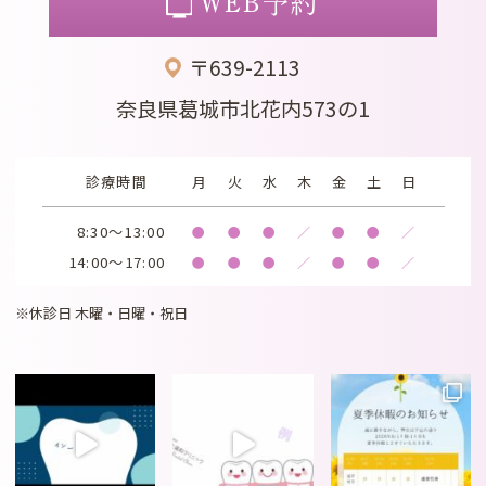
WEB予約
〒639-2113
奈良県葛城市北花内573の1
診療時間
月
火
水
木
金
土
日
8:30～13:00
●
●
●
／
●
●
／
14:00～17:00
●
●
●
／
●
●
／
※休診日 木曜・日曜・祝日