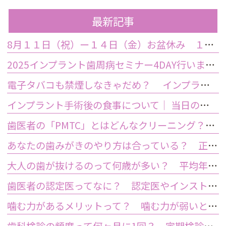
最新記事
8月１１日（祝）ー１４日（金）お盆休み １５日土曜日から診療しております
2025インプラント歯周病セミナー4DAY行いました
電子タバコも禁煙しなきゃだめ？ インプラント手術前後の喫煙が及ぼす影響とは？
インプラント手術後の食事について｜ 当日の注意点・いつから普通の食事ができる？
歯医者の「PMTC」とはどんなクリーニング？スケーリングとは何が違うの？
あなたの歯みがきのやり方は合っている？ 正しい歯みがき方法と間違った方法
大人の歯が抜けるのって何歳が多い？ 平均年齢と原因について
歯医者の認定医ってなに？ 認定医やインストラクターの資格を持つ歯医者のメリット
噛む力があるメリットって？ 噛む力が弱いとどうなるの？
歯科検診の頻度って何ヶ月に1回？ 定期検診って何するの？