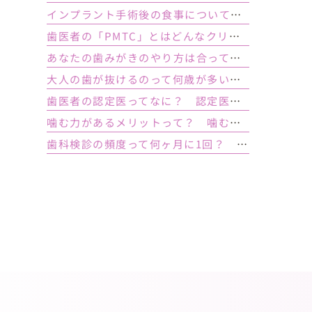
インプラント手術後の食事について｜ 当日の注意点・いつから普通の食事ができる？
歯医者の「PMTC」とはどんなクリーニング？スケーリングとは何が違うの？
あなたの歯みがきのやり方は合っている？ 正しい歯みがき方法と間違った方法
大人の歯が抜けるのって何歳が多い？ 平均年齢と原因について
歯医者の認定医ってなに？ 認定医やインストラクターの資格を持つ歯医者のメリット
噛む力があるメリットって？ 噛む力が弱いとどうなるの？
歯科検診の頻度って何ヶ月に1回？ 定期検診って何するの？