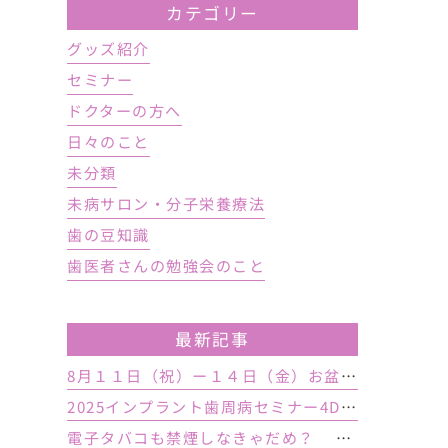
カテゴリー
グッズ紹介
セミナー
ドクターの方へ
日々のこと
未分類
未病サロン・分子栄養療法
歯の豆知識
歯医者さんの勉強会のこと
最新記事
8月１１日（祝）ー１４日（金）お盆休み １５日土曜日から診療しております
2025インプラント歯周病セミナー4DAY行いました
電子タバコも禁煙しなきゃだめ？ インプラント手術前後の喫煙が及ぼす影響とは？