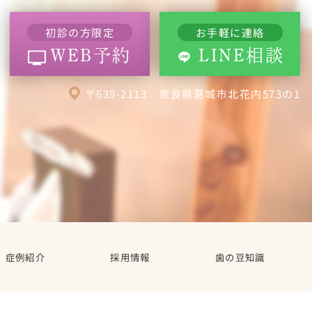
初診の方限定
お手軽に連絡
WEB予約
LINE相談
〒639-2113 奈良県葛城市北花内573の1
症例紹介
採用情報
歯の豆知識