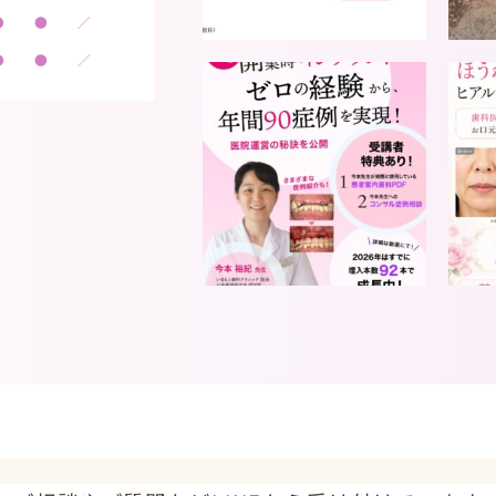
●
●
／
●
●
／