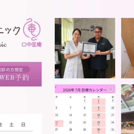
初診の方限定
WEB予約
金
土
日