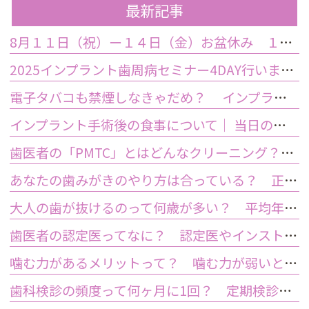
最新記事
8月１１日（祝）ー１４日（金）お盆休み １５日土曜日から診療しております
2025インプラント歯周病セミナー4DAY行いました
電子タバコも禁煙しなきゃだめ？ インプラント手術前後の喫煙が及ぼす影響とは？
インプラント手術後の食事について｜ 当日の注意点・いつから普通の食事ができる？
歯医者の「PMTC」とはどんなクリーニング？スケーリングとは何が違うの？
あなたの歯みがきのやり方は合っている？ 正しい歯みがき方法と間違った方法
大人の歯が抜けるのって何歳が多い？ 平均年齢と原因について
歯医者の認定医ってなに？ 認定医やインストラクターの資格を持つ歯医者のメリット
噛む力があるメリットって？ 噛む力が弱いとどうなるの？
歯科検診の頻度って何ヶ月に1回？ 定期検診って何するの？