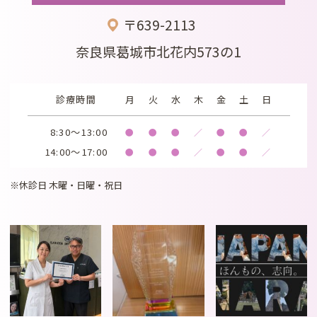
〒639-2113
奈良県葛城市北花内573の1
診療時間
月
火
水
木
金
土
日
8:30～13:00
●
●
●
／
●
●
／
14:00～17:00
●
●
●
／
●
●
／
※休診日 木曜・日曜・祝日