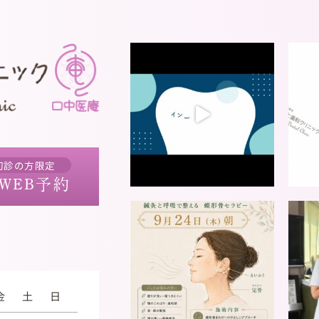
初診の方限定
WEB予約
金
土
日