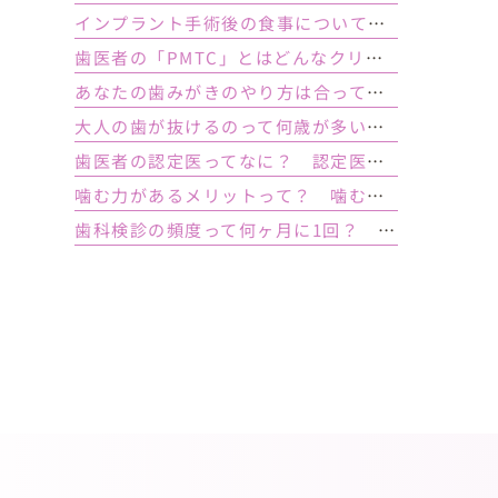
インプラント手術後の食事について｜ 当日の注意点・いつから普通の食事ができる？
歯医者の「PMTC」とはどんなクリーニング？スケーリングとは何が違うの？
あなたの歯みがきのやり方は合っている？ 正しい歯みがき方法と間違った方法
大人の歯が抜けるのって何歳が多い？ 平均年齢と原因について
歯医者の認定医ってなに？ 認定医やインストラクターの資格を持つ歯医者のメリット
噛む力があるメリットって？ 噛む力が弱いとどうなるの？
歯科検診の頻度って何ヶ月に1回？ 定期検診って何するの？