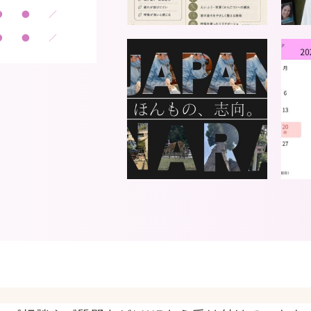
●
●
／
●
●
／