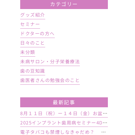
カテゴリー
グッズ紹介
セミナー
ドクターの方へ
日々のこと
未分類
未病サロン・分子栄養療法
歯の豆知識
歯医者さんの勉強会のこと
最新記事
8月１１日（祝）ー１４日（金）お盆休み １５日土曜日から診療しております
2025インプラント歯周病セミナー4DAY行いました
電子タバコも禁煙しなきゃだめ？ インプラント手術前後の喫煙が及ぼす影響とは？