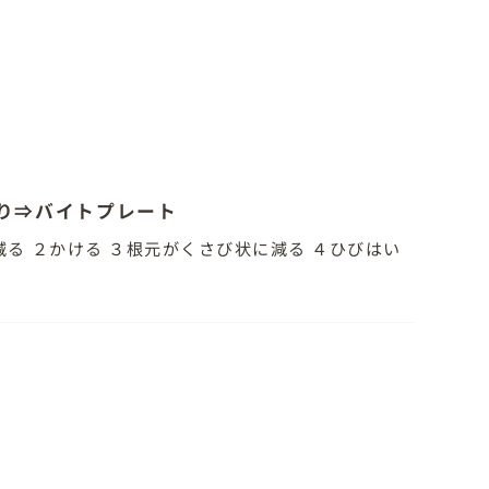
り⇒バイトプレート
る ２かける ３根元がくさび状に減る ４ひびはい