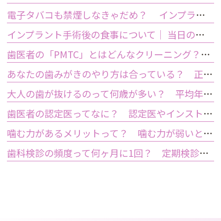
電子タバコも禁煙しなきゃだめ？ インプラント手術前後の喫煙が及ぼす影響とは？
インプラント手術後の食事について｜ 当日の注意点・いつから普通の食事ができる？
歯医者の「PMTC」とはどんなクリーニング？スケーリングとは何が違うの？
あなたの歯みがきのやり方は合っている？ 正しい歯みがき方法と間違った方法
大人の歯が抜けるのって何歳が多い？ 平均年齢と原因について
歯医者の認定医ってなに？ 認定医やインストラクターの資格を持つ歯医者のメリット
噛む力があるメリットって？ 噛む力が弱いとどうなるの？
歯科検診の頻度って何ヶ月に1回？ 定期検診って何するの？