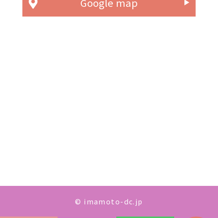
Google map
© imamoto-dc.jp