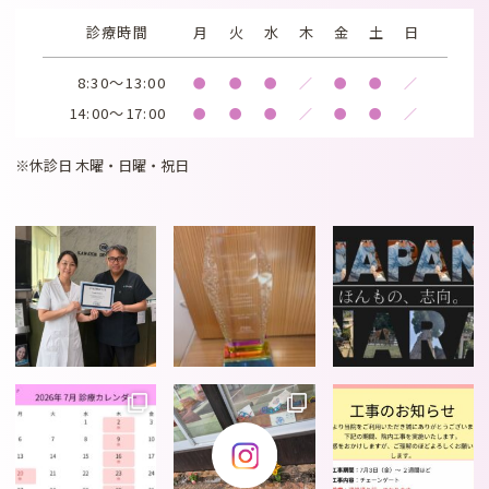
診療時間
月
火
水
木
金
土
日
8:30～13:00
●
●
●
／
●
●
／
14:00～17:00
●
●
●
／
●
●
／
※休診日 木曜・日曜・祝日