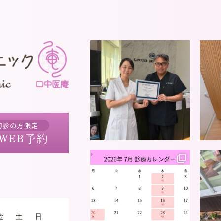
初診の方限定
WEB予約
金
土
日