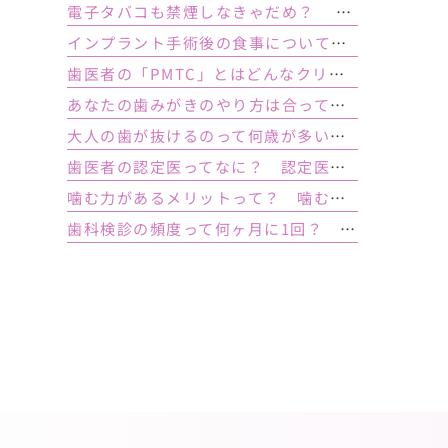
電子タバコも禁煙しなきゃだめ？ インプラント手術前後の喫煙が及ぼす影響とは？
インプラント手術後の食事について｜ 当日の注意点・いつから普通の食事ができる？
歯医者の「PMTC」とはどんなクリーニング？スケーリングとは何が違うの？
あなたの歯みがきのやり方は合っている？ 正しい歯みがき方法と間違った方法
大人の歯が抜けるのって何歳が多い？ 平均年齢と原因について
歯医者の認定医ってなに？ 認定医やインストラクターの資格を持つ歯医者のメリット
噛む力があるメリットって？ 噛む力が弱いとどうなるの？
歯科検診の頻度って何ヶ月に1回？ 定期検診って何するの？