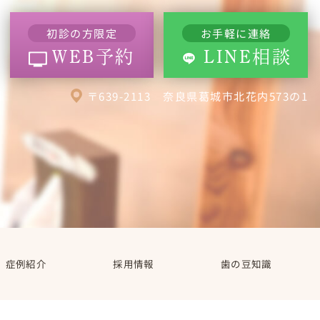
初診の方限定
お手軽に連絡
WEB予約
LINE相談
〒639-2113 奈良県葛城市北花内573の1
症例紹介
採用情報
歯の豆知識