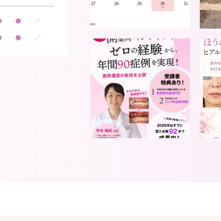
●
●
／
●
●
／