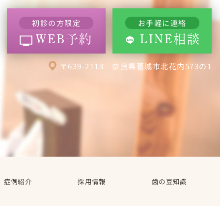
初診の方限定
お手軽に連絡
WEB予約
LINE相談
〒639-2113 奈良県葛城市北花内573の1
症例紹介
採用情報
歯の豆知識