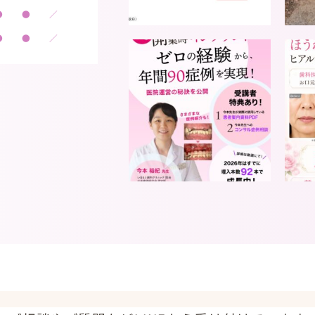
●
●
／
●
●
／