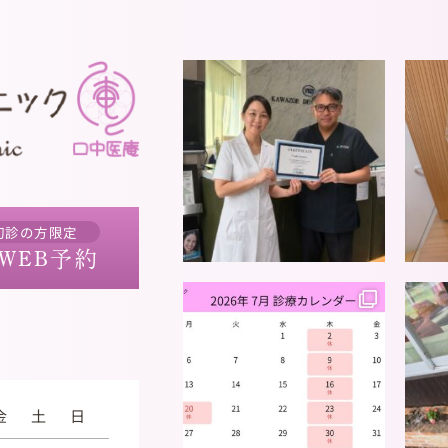
初診の方限定
WEB予約
金
土
日