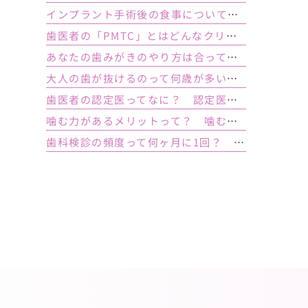
インプラント手術後の食事について｜ 当日の注意点・いつから普通の食事ができる？
歯医者の「PMTC」とはどんなクリーニング？スケーリングとは何が違うの？
あなたの歯みがきのやり方は合っている？ 正しい歯みがき方法と間違った方法
大人の歯が抜けるのって何歳が多い？ 平均年齢と原因について
歯医者の認定医ってなに？ 認定医やインストラクターの資格を持つ歯医者のメリット
噛む力があるメリットって？ 噛む力が弱いとどうなるの？
歯科検診の頻度って何ヶ月に1回？ 定期検診って何するの？