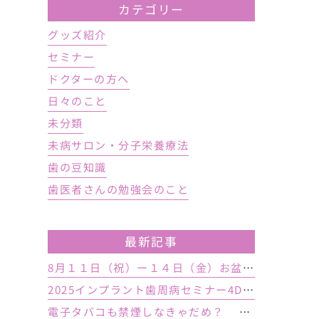
カテゴリー
グッズ紹介
セミナー
ドクターの方へ
日々のこと
未分類
未病サロン・分子栄養療法
歯の豆知識
歯医者さんの勉強会のこと
最新記事
8月１１日（祝）ー１４日（金）お盆休み １５日土曜日から診療しております
2025インプラント歯周病セミナー4DAY行いました
電子タバコも禁煙しなきゃだめ？ インプラント手術前後の喫煙が及ぼす影響とは？