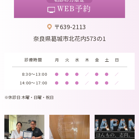
WEB予約
〒639-2113
奈良県葛城市北花内573の1
診療時間
月
火
水
木
金
土
日
8:30～13:00
●
●
●
／
●
●
／
14:00～17:00
●
●
●
／
●
●
／
※休診日 木曜・日曜・祝日