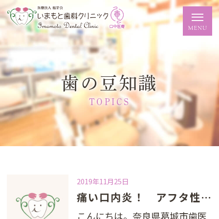
歯の豆知識
TOPICS
2019年11月25日
痛い口内炎！ アフタ性潰瘍
こんにちは。奈良県葛城市歯医