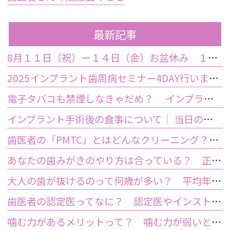
最新記事
8月１１日（祝）ー１４日（金）お盆休み １５日土曜日から診療しております
2025インプラント歯周病セミナー4DAY行いました
電子タバコも禁煙しなきゃだめ？ インプラント手術前後の喫煙が及ぼす影響とは？
インプラント手術後の食事について｜ 当日の注意点・いつから普通の食事ができる？
歯医者の「PMTC」とはどんなクリーニング？スケーリングとは何が違うの？
あなたの歯みがきのやり方は合っている？ 正しい歯みがき方法と間違った方法
大人の歯が抜けるのって何歳が多い？ 平均年齢と原因について
歯医者の認定医ってなに？ 認定医やインストラクターの資格を持つ歯医者のメリット
噛む力があるメリットって？ 噛む力が弱いとどうなるの？