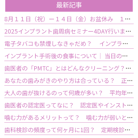
最新記事
8月１１日（祝）ー１４日（金）お盆休み １５日土曜日から診療しております
2025インプラント歯周病セミナー4DAY行いました
電子タバコも禁煙しなきゃだめ？ インプラント手術前後の喫煙が及ぼす影響とは？
インプラント手術後の食事について｜ 当日の注意点・いつから普通の食事ができる？
歯医者の「PMTC」とはどんなクリーニング？スケーリングとは何が違うの？
あなたの歯みがきのやり方は合っている？ 正しい歯みがき方法と間違った方法
大人の歯が抜けるのって何歳が多い？ 平均年齢と原因について
歯医者の認定医ってなに？ 認定医やインストラクターの資格を持つ歯医者のメリット
噛む力があるメリットって？ 噛む力が弱いとどうなるの？
歯科検診の頻度って何ヶ月に1回？ 定期検診って何するの？