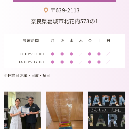
〒639-2113
奈良県葛城市北花内573の1
診療時間
月
火
水
木
金
土
日
8:30～13:00
●
●
●
／
●
●
／
14:00～17:00
●
●
●
／
●
●
／
※休診日 木曜・日曜・祝日