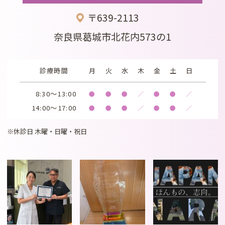
〒639-2113
奈良県葛城市北花内573の1
診療時間
月
火
水
木
金
土
日
8:30～13:00
●
●
●
／
●
●
／
14:00～17:00
●
●
●
／
●
●
／
※休診日 木曜・日曜・祝日