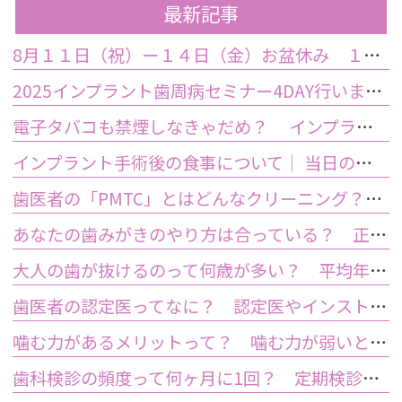
最新記事
8月１１日（祝）ー１４日（金）お盆休み １５日土曜日から診療しております
2025インプラント歯周病セミナー4DAY行いました
電子タバコも禁煙しなきゃだめ？ インプラント手術前後の喫煙が及ぼす影響とは？
インプラント手術後の食事について｜ 当日の注意点・いつから普通の食事ができる？
歯医者の「PMTC」とはどんなクリーニング？スケーリングとは何が違うの？
あなたの歯みがきのやり方は合っている？ 正しい歯みがき方法と間違った方法
大人の歯が抜けるのって何歳が多い？ 平均年齢と原因について
歯医者の認定医ってなに？ 認定医やインストラクターの資格を持つ歯医者のメリット
噛む力があるメリットって？ 噛む力が弱いとどうなるの？
歯科検診の頻度って何ヶ月に1回？ 定期検診って何するの？