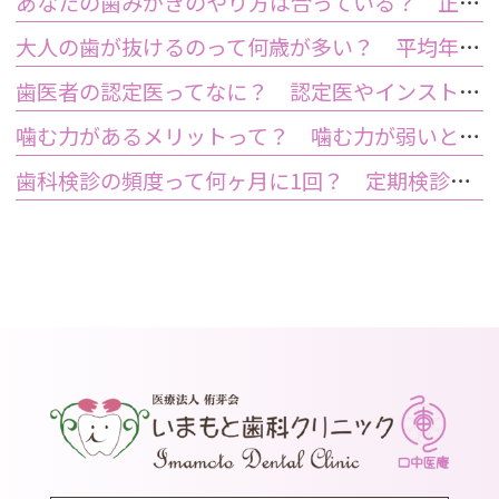
あなたの歯みがきのやり方は合っている？ 正しい歯みがき方法と間違った方法
大人の歯が抜けるのって何歳が多い？ 平均年齢と原因について
歯医者の認定医ってなに？ 認定医やインストラクターの資格を持つ歯医者のメリット
噛む力があるメリットって？ 噛む力が弱いとどうなるの？
歯科検診の頻度って何ヶ月に1回？ 定期検診って何するの？