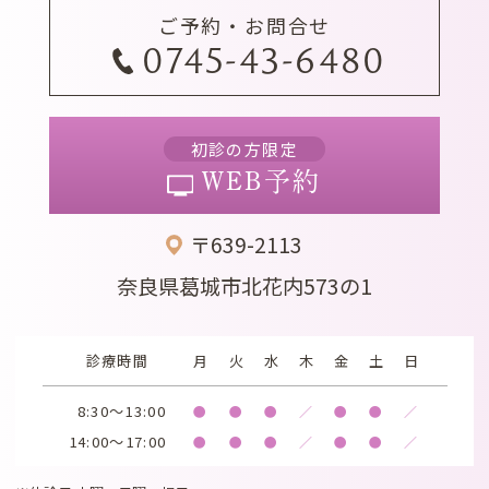
ご予約・お問合せ
0745-43-6480
初診の方限定
WEB予約
〒639-2113
奈良県葛城市北花内573の1
診療時間
月
火
水
木
金
土
日
8:30～13:00
●
●
●
／
●
●
／
14:00～17:00
●
●
●
／
●
●
／