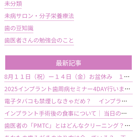
未分類
未病サロン・分子栄養療法
歯の豆知識
歯医者さんの勉強会のこと
最新記事
8月１１日（祝）ー１４日（金）お盆休み １５日土曜日から診療しております
2025インプラント歯周病セミナー4DAY行いました
電子タバコも禁煙しなきゃだめ？ インプラント手術前後の喫煙が及ぼす影響とは？
インプラント手術後の食事について｜ 当日の注意点・いつから普通の食事ができる？
歯医者の「PMTC」とはどんなクリーニング？スケーリングとは何が違うの？