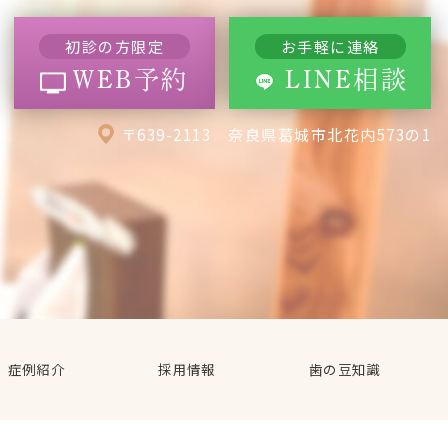
初診の方限定
お手軽に連絡
WEB予約
LINE相談
〒639-2113 奈良県葛城市北花内573の1
症例紹介
採用情報
歯の豆知識