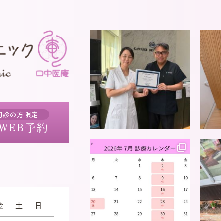
初診の方限定
WEB予約
金
土
日