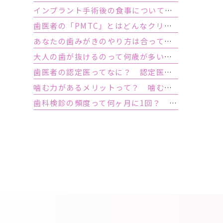
インプラント手術後の食事について｜ 当日の注意点・いつから普通の食事ができる？
歯医者の「PMTC」とはどんなクリーニング？スケーリングとは何が違うの？
あなたの歯みがきのやり方は合っている？ 正しい歯みがき方法と間違った方法
大人の歯が抜けるのって何歳が多い？ 平均年齢と原因について
歯医者の認定医ってなに？ 認定医やインストラクターの資格を持つ歯医者のメリット
噛む力があるメリットって？ 噛む力が弱いとどうなるの？
歯科検診の頻度って何ヶ月に1回？ 定期検診って何するの？