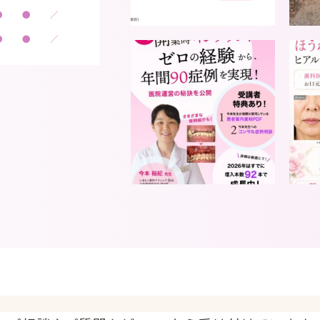
●
●
／
●
●
／