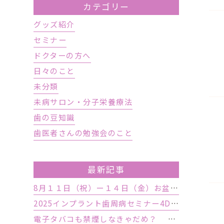
カテゴリー
グッズ紹介
セミナー
ドクターの方へ
日々のこと
未分類
未病サロン・分子栄養療法
歯の豆知識
歯医者さんの勉強会のこと
最新記事
8月１１日（祝）ー１４日（金）お盆休み １５日土曜日から診療しております
2025インプラント歯周病セミナー4DAY行いました
電子タバコも禁煙しなきゃだめ？ インプラント手術前後の喫煙が及ぼす影響とは？