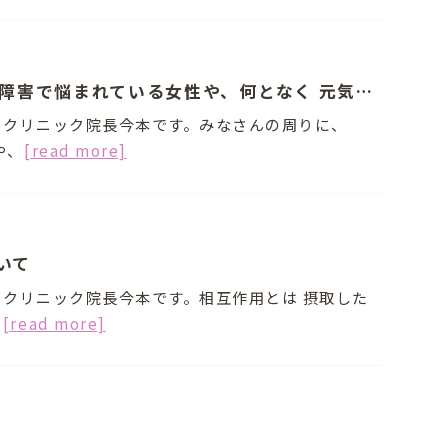
みなさんの周りに、PMS、月経痛や更年期障害で悩まれている女性や、何となく 元気のない男性はいませんか？今回はそんな方々にお勧めの栄養素である 「ピクノジェノール®とその効果」について
科クリニック院長今本です。みなさんの周りに、
や、
[read more]
いて
クリニック院長今本です。相互作用とは 摂取した
、
[read more]