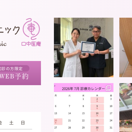
初診の方限定
WEB予約
金
土
日