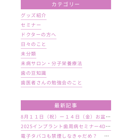
カテゴリー
グッズ紹介
セミナー
ドクターの方へ
日々のこと
未分類
未病サロン・分子栄養療法
歯の豆知識
歯医者さんの勉強会のこと
最新記事
8月１１日（祝）ー１４日（金）お盆休み １５日土曜日から診療しております
2025インプラント歯周病セミナー4DAY行いました
電子タバコも禁煙しなきゃだめ？ インプラント手術前後の喫煙が及ぼす影響とは？