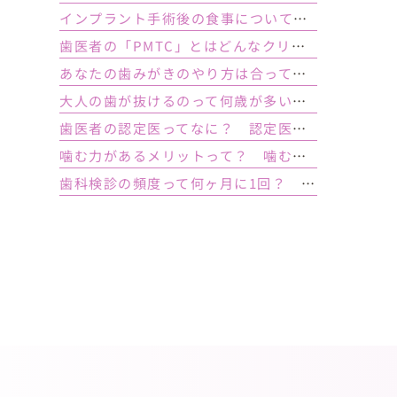
インプラント手術後の食事について｜ 当日の注意点・いつから普通の食事ができる？
歯医者の「PMTC」とはどんなクリーニング？スケーリングとは何が違うの？
あなたの歯みがきのやり方は合っている？ 正しい歯みがき方法と間違った方法
大人の歯が抜けるのって何歳が多い？ 平均年齢と原因について
歯医者の認定医ってなに？ 認定医やインストラクターの資格を持つ歯医者のメリット
噛む力があるメリットって？ 噛む力が弱いとどうなるの？
歯科検診の頻度って何ヶ月に1回？ 定期検診って何するの？