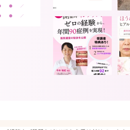
●
●
／
●
●
／