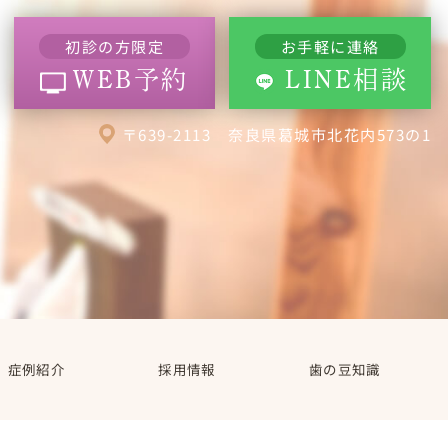
初診の方限定
お手軽に連絡
WEB予約
LINE相談
〒639-2113 奈良県葛城市北花内573の1
症例紹介
採用情報
歯の豆知識