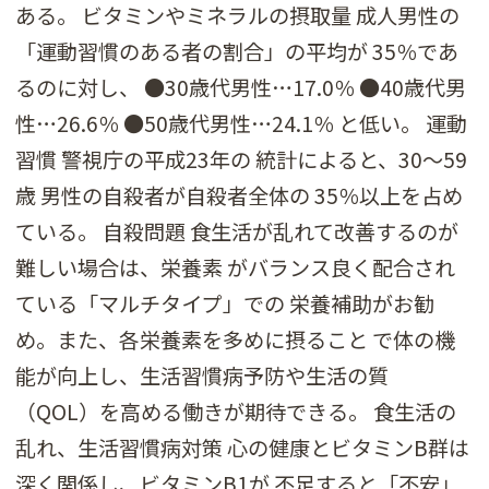
ある。 ビタミンやミネラルの摂取量 成人男性の
「運動習慣のある者の割合」の平均が 35％であ
るのに対し、 ●30歳代男性…17.0％ ●40歳代男
性…26.6％ ●50歳代男性…24.1％ と低い。 運動
習慣 警視庁の平成23年の 統計によると、30～59
歳 男性の自殺者が自殺者全体の 35％以上を占め
ている。 自殺問題 食生活が乱れて改善するのが
難しい場合は、栄養素 がバランス良く配合され
ている「マルチタイプ」での 栄養補助がお勧
め。また、各栄養素を多めに摂ること で体の機
能が向上し、生活習慣病予防や生活の質
（QOL）を高める働きが期待できる。 食生活の
乱れ、生活習慣病対策 心の健康とビタミンB群は
深く関係し、ビタミンB1が 不足すると「不安」