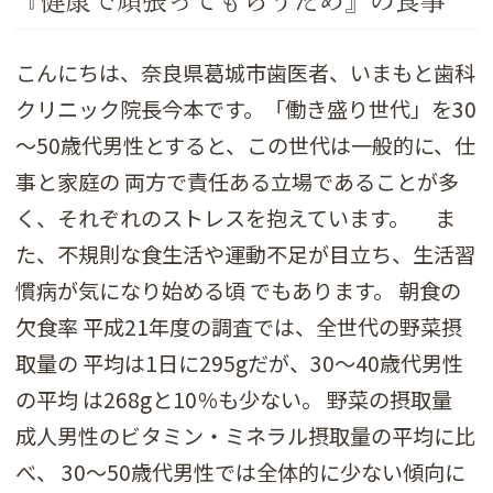
『健康で頑張ってもらうため』の食事
こんにちは、奈良県葛城市歯医者、いまもと歯科
クリニック院長今本です。「働き盛り世代」を30
～50歳代男性とすると、この世代は一般的に、仕
事と家庭の 両方で責任ある立場であることが多
く、それぞれのストレスを抱えています。 ま
た、不規則な食生活や運動不足が目立ち、生活習
慣病が気になり始める頃 でもあります。 朝食の
欠食率 平成21年度の調査では、全世代の野菜摂
取量の 平均は1日に295gだが、30～40歳代男性
の平均 は268gと10％も少ない。 野菜の摂取量
成人男性のビタミン・ミネラル摂取量の平均に比
べ、 30～50歳代男性では全体的に少ない傾向に