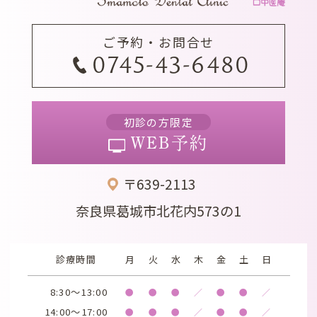
ご予約・お問合せ
0745-43-6480
初診の方限定
WEB予約
〒639-2113
奈良県葛城市北花内573の1
診療時間
月
火
水
木
金
土
日
8:30～13:00
●
●
●
／
●
●
／
14:00～17:00
●
●
●
／
●
●
／