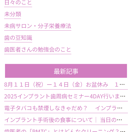
日々のこと
未分類
未病サロン・分子栄養療法
歯の豆知識
歯医者さんの勉強会のこと
最新記事
8月１１日（祝）ー１４日（金）お盆休み １５日土曜日から診療しております
2025インプラント歯周病セミナー4DAY行いました
電子タバコも禁煙しなきゃだめ？ インプラント手術前後の喫煙が及ぼす影響とは？
インプラント手術後の食事について｜ 当日の注意点・いつから普通の食事ができる？
歯医者の「PMTC」とはどんなクリーニング？スケーリングとは何が違うの？